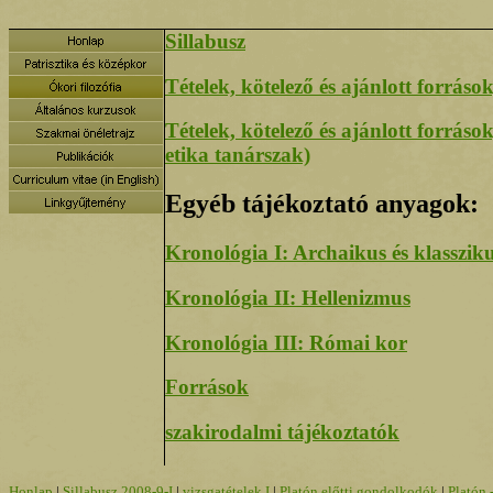
Sillabusz
Tételek, kötelező és ajánlott forráso
Tételek, kötelező és ajánlott forrá
etika tanárszak)
Egyéb tájékoztató anyagok:
Kronológia I: Archaikus és klasszik
Kronológia II: Hellenizmus
Kronológia III: Római kor
Források
szakirodalmi tájékoztatók
Honlap
|
Sillabusz 2008-9-I
|
vizsgatételek I
|
Platón előtti gondolkodók
|
Platón 