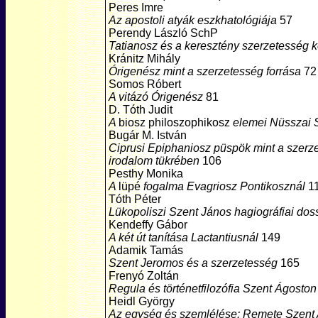
Peres Imre
Az apostoli atyák eszkhatológiája
57
Perendy László SchP
Tatianosz és a keresztény szerzetesség k
Kránitz Mihály
Órigenész mint a szerzetesség forrása
72
Somos Róbert
A vitázó Órigenész
81
D. Tóth Judit
A
biosz philoszophikosz
elemei Nüsszai 
Bugár M. István
Ciprusi Epiphaniosz püspök mint a szerzet
irodalom tükrében
106
Pesthy Monika
A
lüpé
fogalma Evagriosz Pontikosznál
1
Tóth Péter
Lükopoliszi Szent János hagiográfiai dos
Kendeffy Gábor
A két út tanítása Lactantiusnál
149
Adamik Tamás
Szent Jeromos és a szerzetesség
165
Frenyó Zoltán
Regula és történetfilozófia Szent Ágost
Heidl György
Az egység és szemlélése: Remete Szent 