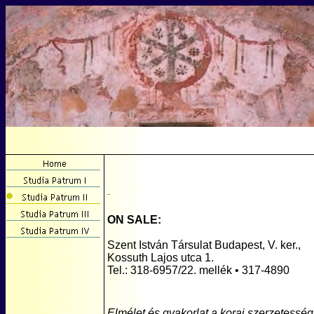
ON SALE:
Szent István Társulat Budapest, V. ker.,
Kossuth Lajos utca 1.
Tel.: 318-6957/22. mellék • 317-4890
Elmélet és gyakorlat a korai szerzetessé