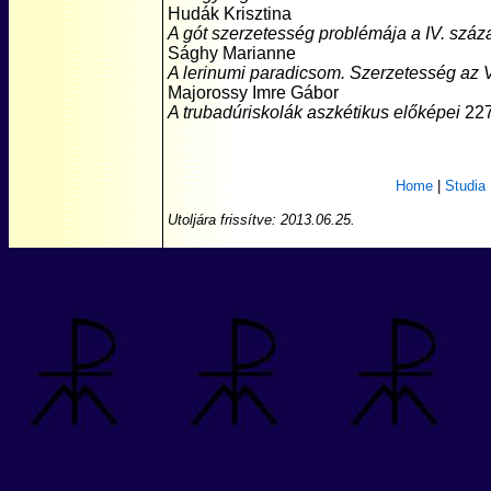
Hudák Krisztina
A gót szerzetesség problémája a IV. szá
Sághy Marianne
A lerinumi paradicsom. Szerzetesség az 
Majorossy Imre Gábor
A trubadúriskolák aszkétikus előképei
22
Home
|
Studia
Utoljára frissítve:
2013.06.25.