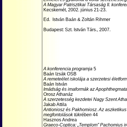
A Magyar Patrisztikai Társaság II. konfer
Kecskemét, 2002. június 21-23.
Ed. István Baán & Zoltán Rihmer
Budapest: Szt. István Társ., 2007.
A konferencia programja
5
Baán Izsák OSB
A remeteélet iskolája a szerzetesi életf
Baán István
Imádság és imaformák az Apophthegmat
Orosz Athanáz
A szerzetesség kezdetei Nagy Szent Ath
Jakab Attila
Antioniosz és Pakhomiosz. Az aszketikus
megfontolások tükrében
44
Hasznos Andrea
Graeco-Coptica: „Templom” Pachomius i