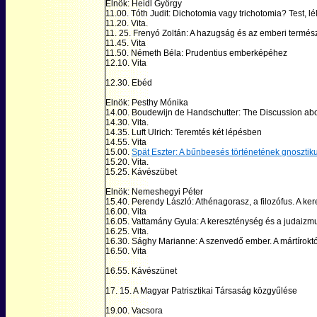
Elnök: Heidl György
11.00. Tóth Judit: Dichotomia vagy trichotomia? Test, 
11.20. Vita.
11. 25. Frenyó Zoltán: A hazugság és az emberi term
11.45. Vita
11.50. Németh Béla: Prudentius emberképéhez
12.10. Vita
12.30. Ebéd
Elnök: Pesthy Mónika
14.00. Boudewijn de Handschutter: The Discussion ab
14.30. Vita.
14.35. Luft Ulrich: Teremtés két lépésben
14.55. Vita
15.00.
Spät Eszter: A bűnbeesés történetének gnosztiku
15.20. Vita.
15.25. Kávészübet
Elnök: Nemeshegyi Péter
15.40. Perendy László: Athénagorasz, a filozófus. A ke
16.00. Vita
16.05. Vattamány Gyula: A kereszténység és a judaizm
16.25. Vita.
16.30. Sághy Marianne: A szenvedő ember. A mártírokt
16.50. Vita
16.55. Kávészünet
17. 15. A Magyar Patrisztikai Társaság közgyűlése
19.00. Vacsora