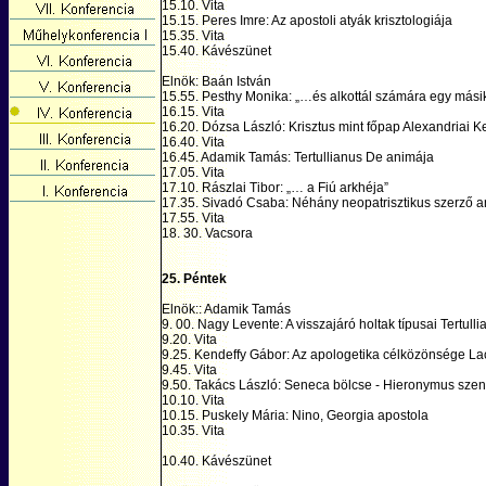
15.10. Vita
15.15. Peres Imre: Az apostoli atyák krisztologiája
15.35. Vita
15.40. Kávészünet
Elnök: Baán István
15.55. Pesthy Monika: „…és alkottál számára egy másik
16.15. Vita
16.20. Dózsa László: Krisztus mint főpap Alexandriai
16.40. Vita
16.45. Adamik Tamás: Tertullianus De animája
17.05. Vita
17.10. Rászlai Tibor: „… a Fiú arkhéja”
17.35. Sivadó Csaba: Néhány neopatrisztikus szerző an
17.55. Vita
18. 30. Vacsora
25. Péntek
Elnök:: Adamik Tamás
9. 00. Nagy Levente: A visszajáró holtak típusai Tertu
9.20. Vita
9.25. Kendeffy Gábor: Az apologetika célközönsége Lac
9.45. Vita
9.50. Takács László: Seneca bölcse - Hieronymus szen
10.10. Vita
10.15. Puskely Mária: Nino, Georgia apostola
10.35. Vita
10.40. Kávészünet