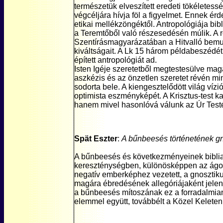
természetük elveszített eredeti tökélete
végcéljára hívja föl a figyelmet. Ennek ér
etikai mellékzöngéktől. Antropológiája bib
a Teremtőből való részesedésén múlik. A
Szentírásmagyarázatában a Hitvalló bemuta
kiváltságait. A Lk 15 három példabeszédét
épített antropológiát ad.
Isten Igéje szeretetből megtestesülve mag
aszkézis és az önzetlen szeretet révén min
sodorta bele. A kiengesztelődött világ vízi
optimista eszményképét. A Krisztus-test k
hanem mivel hasonlóvá válunk az Úr Test
Spät Eszter
:
A bűnbeesés történetének gno
A bűnbeesés és következményeinek bibliai 
kereszténységben, különösképpen az ágost
negatív emberképhez vezetett, a gnosztiku
magára ébredésének allegóriájaként jelen
a bűnbeesés mítoszának ez a forradalmian 
elemmel együtt, továbbélt a Közel Keleten