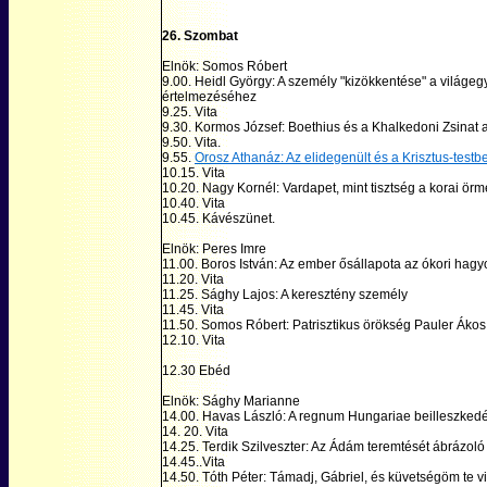
26. Szombat
Elnök: Somos Róbert
9.00. Heidl György: A személy "kizökkentése" a világ
értelmezéséhez
9.25. Vita
9.30. Kormos József: Boethius és a Khalkedoni Zsinat 
9.50. Vita.
9.55.
Orosz Athanáz: Az elidegenült és a Krisztus-testb
10.15. Vita
10.20. Nagy Kornél: Vardapet, mint tisztség a korai ö
10.40. Vita
10.45. Kávészünet.
Elnök: Peres Imre
11.00. Boros István: Az ember ősállapota az ókori hagy
11.20. Vita
11.25. Sághy Lajos: A keresztény személy
11.45. Vita
11.50. Somos Róbert: Patrisztikus örökség Pauler Ákos 
12.10. Vita
12.30 Ebéd
Elnök: Sághy Marianne
14.00. Havas László: A regnum Hungariae beilleszkedé
14. 20. Vita
14.25. Terdik Szilveszter: Az Ádám teremtését ábrázoló 
14.45..Vita
14.50. Tóth Péter: Támadj, Gábriel, és küvetségöm te vi