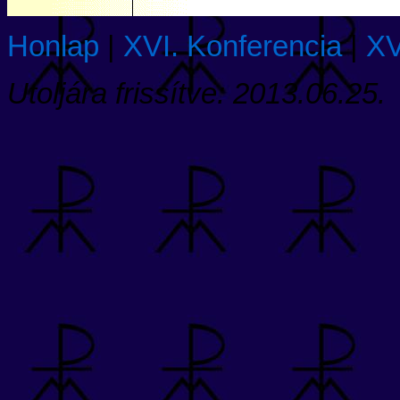
Honlap
|
XVI. Konferencia
|
XV
Utoljára frissítve:
2013.06.25.