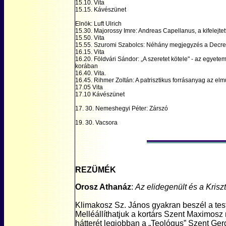
15.10. Vita
15.15. Kávészünet
Elnök: Luft Ulrich
15.30. Majorossy Imre: Andreas Capellanus, a kifelejte
15.50. Vita
15.55. Szuromi Szabolcs: Néhány megjegyzés a Decret
16.15. Vita
16.20. Földvári Sándor: „A szeretet kötele" - az egyet
korában
16.40. Vita.
16.45. Rihmer Zoltán: A patrisztikus forrásanyag az el
17.05 Vita
17.10 Kávészünet
17. 30. Nemeshegyi Péter: Zárszó
19. 30. Vacsora
REZÜMÉK
Orosz Athanáz
:
Az elidegenült és a Krisz
Klimakosz Sz. János gyakran beszél a tes
Melléállíthatjuk a kortárs Szent Maximosz 
hátterét legjobban a „Teológus” Szent Ger