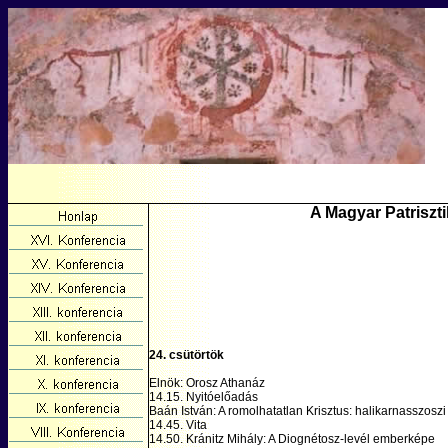
A Magyar Patriszti
24. csütörtök
Elnök: Orosz Athanáz
14.15. Nyitóelőadás
Baán István: A romolhatatlan Krisztus: halikarnasszos
14.45. Vita
14.50. Kránitz Mihály: A Diognétosz-levél emberképe